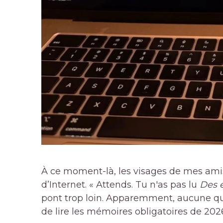
À ce moment-là, les visages de mes amis 
d’Internet. « Attends. Tu n'as pas lu
Des 
pont trop loin. Apparemment, aucune qua
de lire les mémoires obligatoires de 202