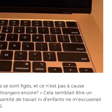
se sont figés, et ce n’est pas à cause
étrangers
encore? » Cela semblait être un
ntité de travail ni d’enfants ne m’excuserait
6.