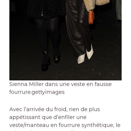
Sienna Miller dans une veste en fausse
fourrure.
gettyimages
Avec l’arrivée du froid, rien de plus
appétissant que d’enfiler une
veste/manteau en fourrure synthétique, le