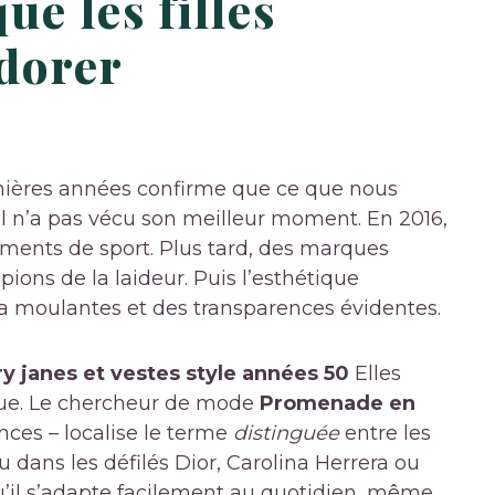
e les filles
adorer
rnières années confirme que ce que nous
Il n’a pas vécu son meilleur moment. En 2016,
ements de sport. Plus tard, des marques
ons de la laideur. Puis l’esthétique
ra moulantes et des transparences évidentes.
y janes et vestes style années 50
Elles
due. Le chercheur de mode
Promenade en
ces – localise le terme
distinguée
entre les
 vu dans les défilés Dior, Carolina Herrera ou
’il s’adapte facilement au quotidien, même