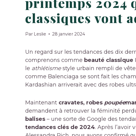
printemps 2024 qu
classiques vont 
Par
Leslie
28 janvier 2024
Un regard sur les tendances des dix de
comprenons comme
beauté classique
le
athlétisme
style urbain rempli de vêt
comme Balenciaga se sont fait les champi
Kardashian arriverait avec des robes ult
Maintenant
cravates, robes
poupée
mar
demandent à retrouver la féminité per
balises
– une sorte de Google des tendan
tendances clés de 2024
. Après l’avoir
Alessandra Rich, nous avons confirmé qu