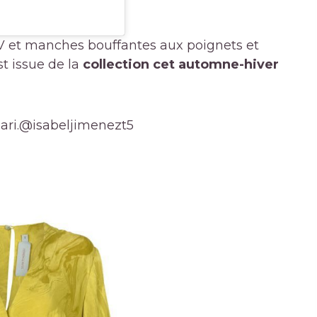
 V et manches bouffantes aux poignets et
st issue de la
collection cet automne-hiver
ri.
@isabeljimenezt5