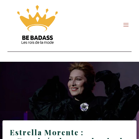
Skip
to
content
Estrella Morente :