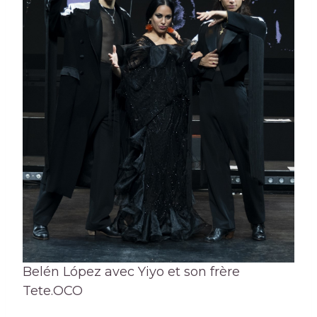
Belén López avec Yiyo et son frère
Tete.
OCO