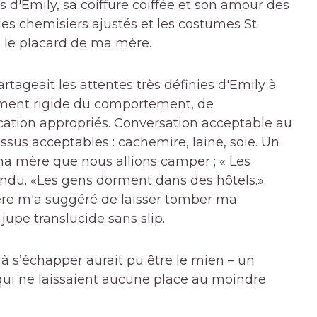
d'Emily, sa coiffure coiffée et son amour des
les chemisiers ajustés et les costumes St.
s le placard de ma mère.
tageait les attentes très définies d'Emily à
dement rigide du comportement, de
ocation appropriés. Conversation acceptable au
Tissus acceptables : cachemire, laine, soie. Un
à ma mère que nous allions camper ; « Les
ndu. «Les gens dorment dans des hôtels.»
re m'a suggéré de laisser tomber ma
jupe translucide sans slip.
 à s’échapper aurait pu être le mien – un
qui ne laissaient aucune place au moindre