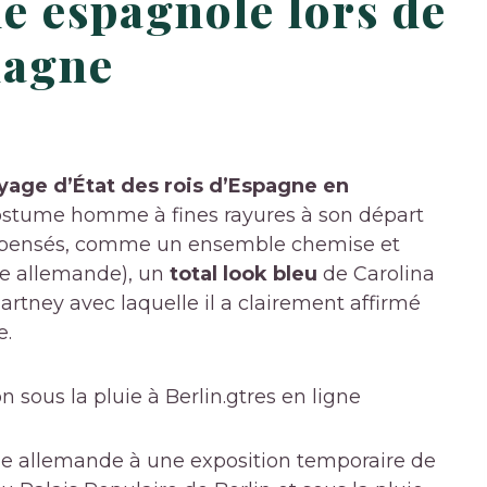
e espagnole lors de
magne
oyage d’État des rois d’Espagne en
n costume homme à fines rayures à son départ
ien pensés, comme un ensemble chemise et
ue allemande), un
total look bleu
de Carolina
artney avec laquelle il a clairement affirmé
e.
on sous la pluie à Berlin.
gtres en ligne
me allemande à une exposition temporaire de