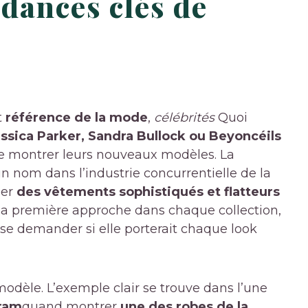
ndances clés de
t
référence de la mode
,
célébrités
Quoi
essica Parker, Sandra Bullock ou Beyoncé
ils
de montrer leurs nouveaux modèles. La
 un nom dans l’industrie concurrentielle de la
éer
des vêtements sophistiqués et flatteurs
a première approche dans chaque collection,
se demander si elle porterait chaque look
modèle. L’exemple clair se trouve dans l’une
ram
quand montrer
une des robes de la