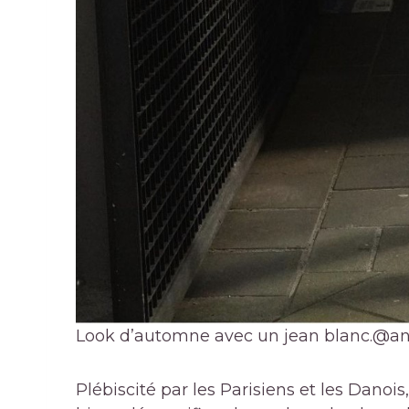
Look d’automne avec un jean blanc.
@an
Plébiscité par les Parisiens et les Danoi