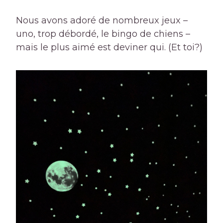
Nous avons adoré de nombreux jeux –
uno, trop débordé, le bingo de chiens –
mais le plus aimé est deviner qui. (Et toi?)