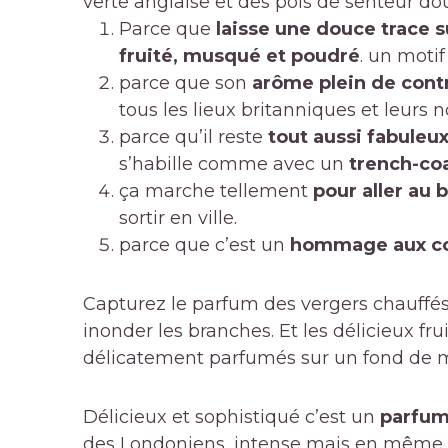
verte anglaise et des pois de senteur do
Parce que
laisse une douce trace s
fruité, musqué et poudré
. un motif
parce que son
arôme plein de contr
tous les lieux britanniques et leurs n
parce qu’il reste
tout aussi fabuleux
s’habille comme avec un
trench-co
ça marche tellement
pour aller au
sortir en ville.
parce que c’est un
hommage aux co
Capturez le parfum des vergers chauffés 
inonder les branches. Et les délicieux fr
délicatement parfumés sur un fond de 
Délicieux et sophistiqué c’est un
parfum 
des Londoniens, intense mais en même 