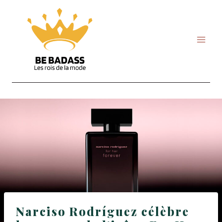
Skip
to
content
Narciso Rodríguez célèbre