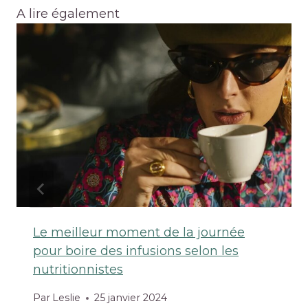
A lire également
Le meilleur moment de la journée
pour boire des infusions selon les
nutritionnistes
Par
Leslie
25 janvier 2024