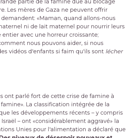
rande partie de la famine due au blocage
ière. Les mères de Gaza ne peuvent offrir
ts demandent: «Maman, quand allons-nous
aternel ni de lait maternel pour nourrir leurs
ntier avec une horreur croissante;
comment nous pouvons aider, si nous
des vidéos d'enfants si faim qu'ils sont
lécher
 ont parlé fort de cette crise de famine à
amine». La classification intégrée de la
 que les développements récents – y compris
r Israël – ont «considérablement aggravé» la
ions Unies pour l'alimentation a déclaré que
Des niveaux de désespoir nouveaux et