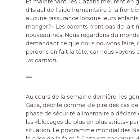
Et maintenant, les Gazans meurent en g
d'Israël de l'aide humanitaire à la front
aucune rassurance lorsque leurs enfan
manger?» Les parents n'ont pas de lait m
nouveau-nés. Nous regardons du monde e
demandant ce que nous pouvons faire, 
perdons en fait la tête, car nous voyons 
un camion
.
***
Au cours de la semaine dernière, les gens
Gaza, décrite comme «le pire des cas de f
phase de sécurité alimentaire a déclaré
les «blocages de plus en plus stricts» pa
situation. Le programme mondial des Nat
la crise de la faim à Gaza est parvenue «