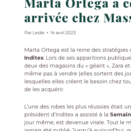
Marta Ortega à ce
arrivée chez Mas
Par
Leslie
14 avril 2023
Marta Ortega est la reine des stratégies
Inditex
. Lors de ses apparitions publiq
deux des magasins du « géant », Zara e
même pas à vendre (elles sortent des jo
lesquelles elles créent le besoin chez t
de les acquérir.
L’une des robes les plus réussies était u
président d’Inditex a assisté à la
Semaine
jour même, est devenue virale. Tout le m
jamais été publié. Jusqu’à aujourd’hui,