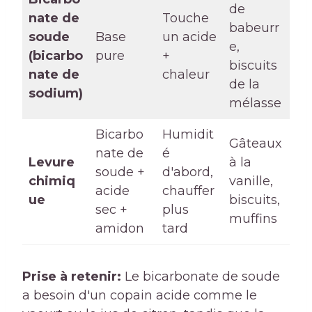
de
nate de
Touche
babeurr
soude
Base
un acide
e,
(bicarbo
pure
+
biscuits
nate de
chaleur
de la
sodium)
mélasse
Bicarbo
Humidit
Gâteaux
nate de
é
Levure
à la
soude +
d'abord,
chimiq
vanille,
acide
chauffer
ue
biscuits,
sec +
plus
muffins
amidon
tard
Prise à retenir:
Le bicarbonate de soude
a besoin d'un copain acide comme le