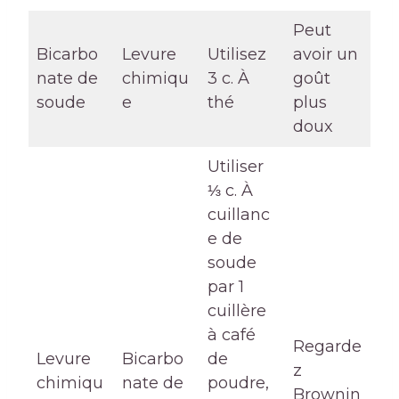
Peut
Bicarbo
Levure
Utilisez
avoir un
nate de
chimiqu
3 c. À
goût
soude
e
thé
plus
doux
Utiliser
⅓ c. À
cuillanc
e de
soude
par 1
cuillère
à café
Regarde
Levure
Bicarbo
de
z
chimiqu
nate de
poudre,
Brownin