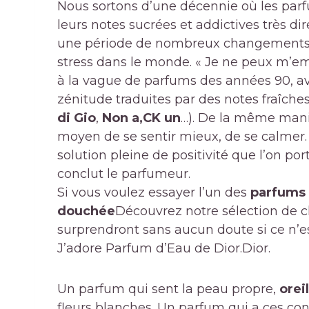
Nous sortons d’une décennie où les pa
leurs notes sucrées et addictives très di
une période de nombreux changements q
stress dans le monde. « Je ne peux m’e
à la vague de parfums des années 90, av
zénitude traduites par des notes fraîches
di Gio
,
Non a,
CK un
…). De la même mani
moyen de se sentir mieux, de se calmer.
solution pleine de positivité que l’on po
conclut le parfumeur.
Si vous voulez essayer l’un des
parfums 
douchée
Découvrez notre sélection de c
surprendront sans aucun doute si ce n’est
J’adore Parfum d’Eau de Dior.
Dior.
Un parfum qui sent la peau propre,
orei
fleurs blanches. Un parfum qui a ces conn