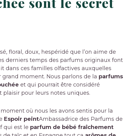
hée sont le secret
sé, floral, doux, hespéridé que l’on aime de
es derniers temps des parfums originaux font
it dans ces familles olfactives auxquelles
r grand moment. Nous parlons de la
parfums
ouchée
et qui pourrait être considéré
 plaisir pour leurs notes uniques.
 moment où nous les avons sentis pour la
te
Espoir peint
Ambassadrice des Parfums de
f qui est le
parfum de bébé fraîchement
s de talc et en Espagne tout ça
arômes de