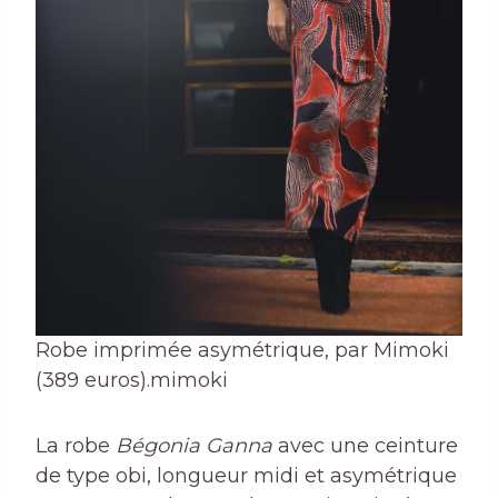
Robe imprimée asymétrique, par Mimoki
(389 euros).
mimoki
La robe
Bégonia Ganna
avec une ceinture
de type obi, longueur midi et asymétrique