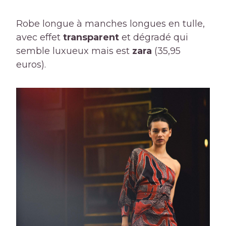
Robe longue à manches longues en tulle,
avec effet
transparent
et dégradé qui
semble luxueux mais est
zara
(35,95
euros).