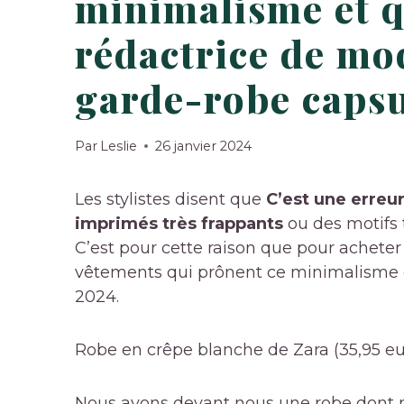
minimalisme et q
rédactrice de mod
garde-robe caps
Par
Leslie
26 janvier 2024
Les stylistes disent que
C’est une erreu
imprimés très frappants
ou des motifs
C’est pour cette raison que pour acheter 
vêtements qui prônent ce minimalisme é
2024.
Robe en crêpe blanche de Zara (35,95 eu
Nous avons devant nous une robe dont nou