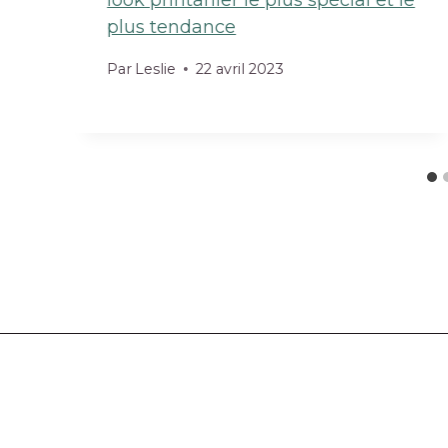
look printanier le plus spécial et le
plus tendance
Par
Leslie
22 avril 2023