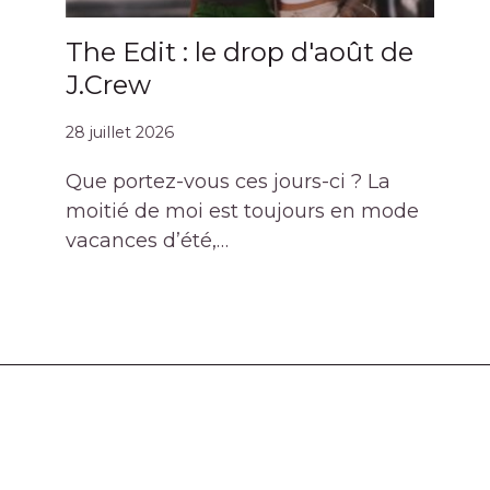
excellente idée pour cet été
Par
Leslie
24 juin 2023
The Edit : le drop d'août de
J.Crew
28 juillet 2026
Que portez-vous ces jours-ci ? La
moitié de moi est toujours en mode
vacances d’été,…