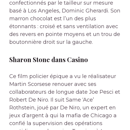
confectionnés par le tailleur sur mesure
basé à Los Angeles, Dominic Gherardi. Son
marron chocolat est l’un des plus
étonnants : croisé et sans ventilation avec
des revers en pointe moyens et un trou de
boutonnière droit sur la gauche.
Sharon Stone dans Casino
Ce film policier épique a vu le réalisateur
Martin Scorsese renouer avec ses
collaborateurs de longue date Joe Pesci et
Robert De Niro. Il suit Same ‘Ace’
Rothstein, joué par De Niro, un expert en
jeux d’argent à qui la mafia de Chicago a
confié la supervision des opérations