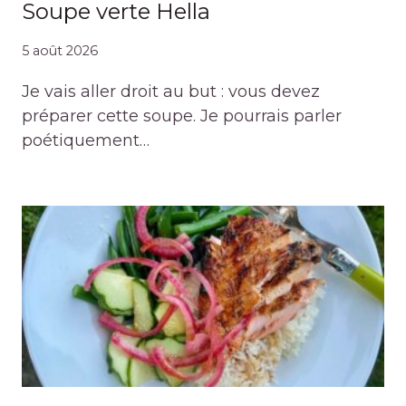
Soupe verte Hella
5 août 2026
Je vais aller droit au but : vous devez
préparer cette soupe. Je pourrais parler
poétiquement…