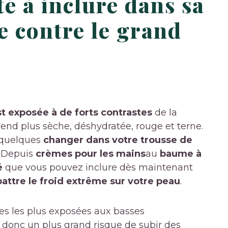
é à inclure dans sa
te contre le grand
st exposée à de forts contrastes
de la
 rend plus sèche, déshydratée, rouge et terne.
e quelques
changer dans votre trousse de
. Depuis
crèmes pour les mains
au
baume à
é
que vous pouvez inclure dès maintenant
ttre le froid extrême sur votre peau
.
es les plus exposées aux basses
e donc un plus grand risque de subir des