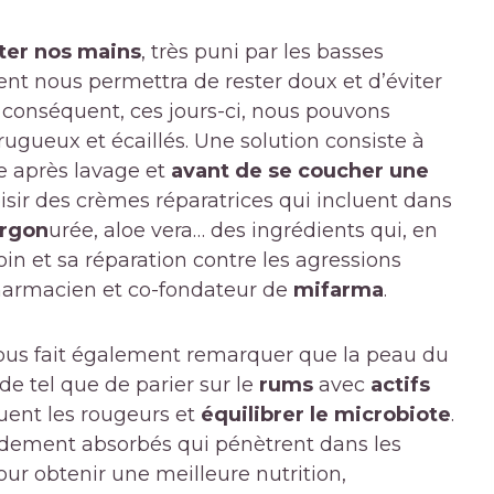
ter nos mains
, très puni par les basses
nt nous permettra de rester doux et d’éviter
r conséquent, ces jours-ci, nous pouvons
 rugueux et écaillés. Une solution consiste à
 après lavage et
avant de se coucher une
oisir des crèmes réparatrices qui incluent dans
rgon
urée, aloe vera… des ingrédients qui, en
oin et sa réparation contre les agressions
armacien et co-fondateur de
mifarma
.
nous fait également remarquer que la peau du
 de tel que de parier sur le
rums
avec
actifs
nuent les rougeurs et
équilibrer le microbiote
.
apidement absorbés qui pénètrent dans les
ur obtenir une meilleure nutrition,