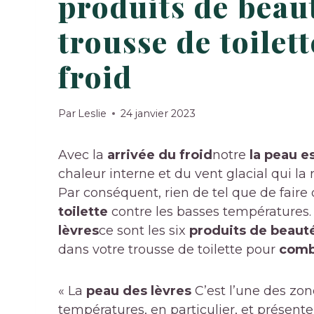
produits de beaut
trousse de toilet
froid
Par
Leslie
24 janvier 2023
Avec la
arrivée du froid
notre
la peau e
chaleur interne et du vent glacial qui la
Par conséquent, rien de tel que de fair
toilette
contre les basses températures
lèvres
ce sont les six
produits de beaut
dans votre trousse de toilette pour
comba
« La
peau des lèvres
C’est l’une des zon
températures, en particulier, et présent