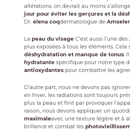
altérations. on devrait au moins s’allong
jour pour éviter les gerçures et la dé
Dr.
elena coq
dermatologue de
Amselem
La
peau du visage
C’est aussi l’une des 
plus exposées à tous les éléments. Cela 
déshydratation et manque de tonus
. 
hydratante
spécifique pour notre type d
antioxydantes
pour combattre les agres
D’autre part, nous ne devons pas ignore
en hiver, les radiations sont toujours prése
plus la peau et finit par provoquer l’app
raison, nous devons appliquer un quoti
maximale
avec une texture légère et à a
brillance et combat les
photovieillisse