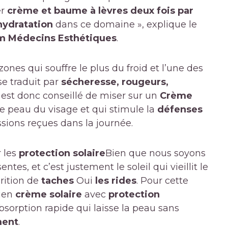
er
crème et baume à lèvres deux fois par
shydratation
dans ce domaine », explique le
 Médecins Esthétiques
.
zones qui souffre le plus du froid et l’une des
se traduit par
sécheresse, rougeurs,
Il est donc conseillé de miser sur un
Crème
e peau du visage et qui stimule la
défenses
sions reçues dans la journée.
r les
protection solaire
Bien que nous soyons
ntes, et c’est justement le soleil qui vieillit le
arition de
taches
Oui
les rides
. Pour cette
dien
crème solaire
avec
protection
bsorption rapide qui laisse la peau sans
ment
.