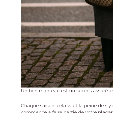
Un bon manteau est un succès assuré.
a
Chaque saison, cela vaut la peine de s’y 
commence à faire partie de votre
placar