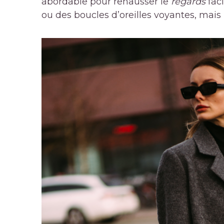
abordable pour rehausser le
regards
fac
ou des boucles d’oreilles voyantes, mais r