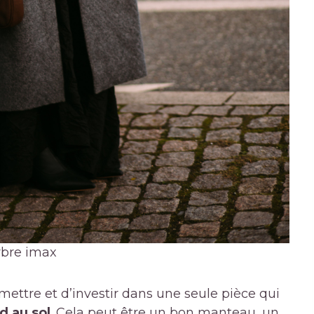
rbre imax
mettre et d’investir dans une seule pièce qui
d au sol
. Cela peut être un bon manteau, un