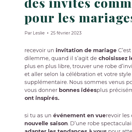
des invités com
pour les mariage
Par
Leslie
25 février 2023
recevoir un
invitation de mariage
C’est
dilemme, quand il s’agit de
choisissez l
plus en plus libre, trouver une robe d’in
et aller selon la célébration et votre sty
supplémentaire. Nous sommes venus pour
vous donner
bonnes idées
plus précisém
ont inspirés.
si tu as un
événement en vue
revoir le
nouvelle saison
. D’une robe spectaculai
adapter les tendances à vous
pour attei