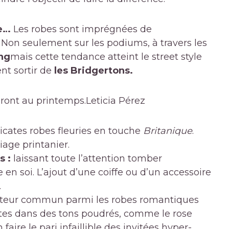
le…
Les robes sont imprégnées de
 Non seulement sur les podiums, à travers les
ng
mais cette tendance atteint le street style
nt sortir de
les Bridgertons.
eront au printemps.
Leticia Pérez
icates robes fleuries en touche
Britanique
.
age printanier.
s :
laissant toute l’attention tomber
en soi. L’ajout d’une coiffe ou d’un accessoire
.
eur commun parmi les robes romantiques
intes dans des tons poudrés, comme le rose
 faire le pari infaillible des invitées hyper-